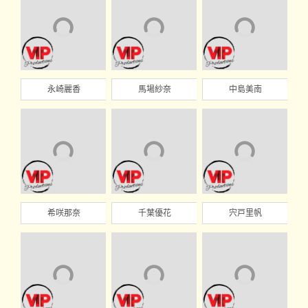
永崎麗香
馬場紗奈
中島美南
希咲那奈
千葉優花
宍戸里帆