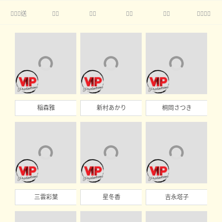
送





稲森雅
新村あかり
桐岡さつき
三雲彩葉
星冬香
吉永塔子