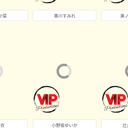
か菜
黒川すみれ
美
玲衣
小野坂ゆいか
辻