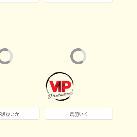
野坂ゆいか
鳥羽いく