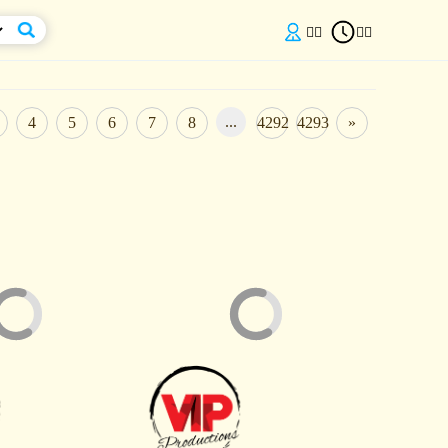


...
4
5
6
7
8
4292
4293
»