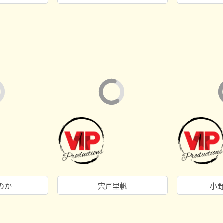
のか
宍戸里帆
小