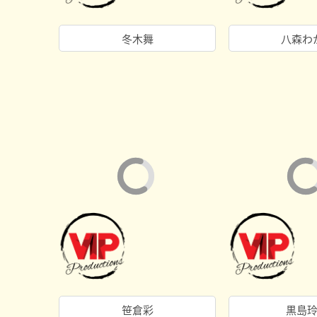
冬木舞
八森わ
笹倉彩
黒島