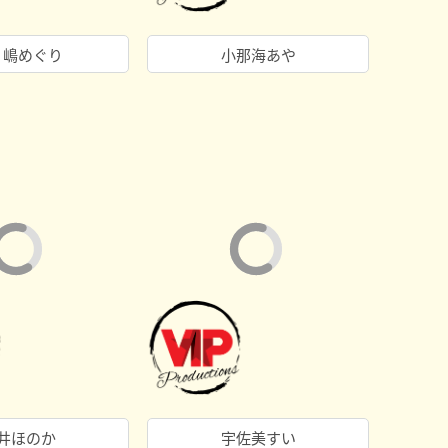
ノ嶋めぐり
小那海あや
井ほのか
宇佐美すい