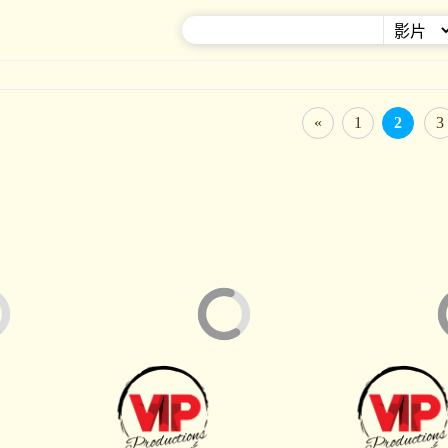
«
1
2
3