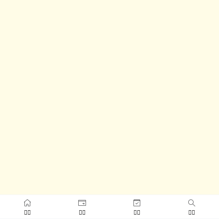



