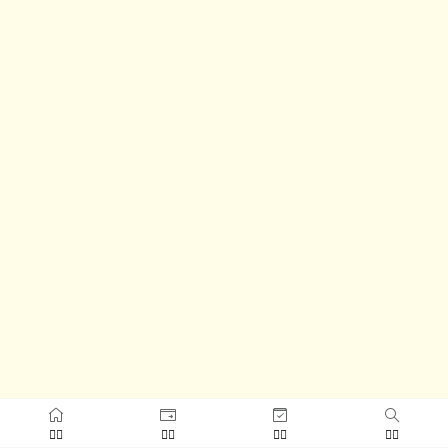



