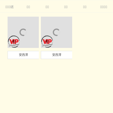
送





安西澪
安西澪