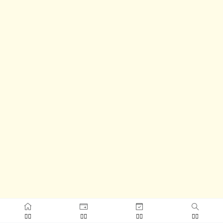



