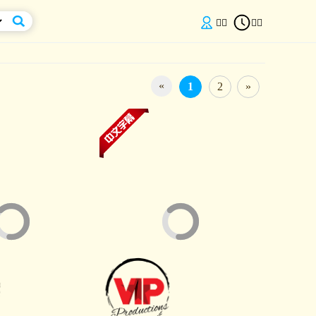


«
1
2
»