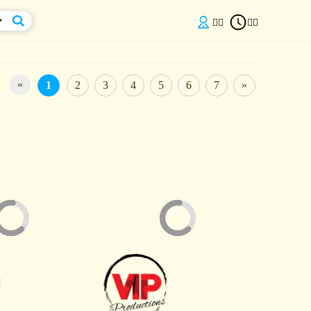


«
1
2
3
4
5
6
7
»