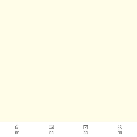



