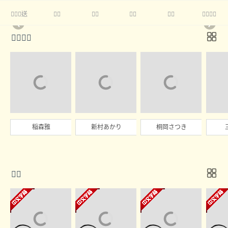
送





❮
❯

稲森雅
新村あかり
桐岡さつき
