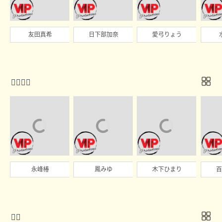
友田真希
日下部加奈
愛弓りょう

永峰椿
鳳みゆ
木下ひまり
百
